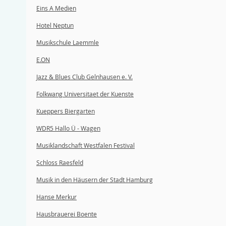
Eins A Medien
Hotel Neptun
Musikschule Laemmle
E.ON
Jazz & Blues Club Gelnhausen e. V.
Folkwang Universitaet der Kuenste
Kueppers Biergarten
WDR5 Hallo Ü - Wagen
Musiklandschaft Westfalen Festival
Schloss Raesfeld
Musik in den Häusern der Stadt Hamburg
Hanse Merkur
Hausbrauerei Boente