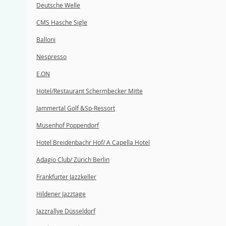
Deutsche Welle
CMS Hasche Sigle
Balloni
Nespresso
E.ON
Hotel/Restaurant Schermbecker Mitte
Jammertal Golf &Sp-Ressort
Musenhof Poppendorf
Hotel Breidenbachr Hof/ A Capella Hotel
Adagio Club/ Zürich Berlin
Frankfurter Jazzkeller
Hildener Jazztage
Jazzrallye Düsseldorf